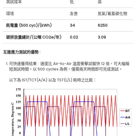
測試成本
低
高
環境
友善
氮氣
/
氟氯碳化物
耗電量
(500 cyc)/(kWh)
34
6250
碳排放量總計
/(
公噸
C
O2
e/
年
)
0.02
3.09
互連應力測試的優勢 :
可快速獲得結果
:
速度比
Air-to-Air
溫度衝擊試驗快
12
倍，可大幅縮
短測試時間。以
500 cycles
為例，僅需兩天時間即可完成測試。
以下為
IST/TCT(A/A)
以及
TST(L/L)
耗時之比較：