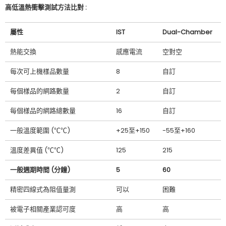
高低溫熱衝擊測試方法比對 :
屬性
IST
Dual-Chamber
熱能交換
感應電流
空對空
每次可上機樣品數量
8
自訂
每個樣品的網路數量
2
自訂
每個樣品的網路總數量
16
自訂
一般溫度範圍
(
℃℃
)
+25
至
+150
-55
至
+160
溫度差異值
(
℃℃
)
125
215
一般週期時間
(
分鐘
)
5
60
精密四線式為阻值量測
可以
困難
被電子相關產業認可度
高
高