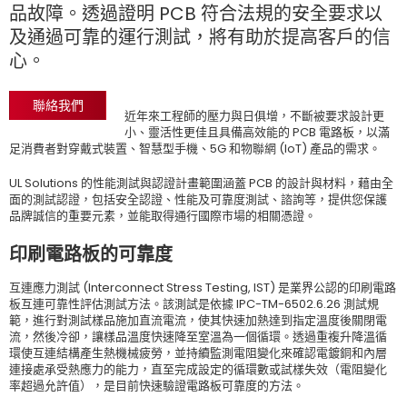
品故障。透過證明 PCB 符合法規的安全要求以
及通過可靠的運行測試，將有助於提高客戶的信
心。
聯絡我們
近年來工程師的壓力與日俱增，不斷被要求設計更
小、靈活性更佳且具備高效能的 PCB 電路板，以滿
足消費者對穿戴式裝置、智慧型手機、5G 和物聯網 (IoT) 產品的需求。
UL Solutions 的性能測試與認證計畫範圍涵蓋 PCB 的設計與材料，藉由全
面的測試認證，包括安全認證、性能及可靠度測試、諮詢等，提供您保護
品牌誠信的重要元素，並能取得通行國際市場的相關憑證。
印刷電路板的可靠度
互連應力測試
(Interconnect Stress Testing, IST)
是業界公認的印刷電路
板互連可靠性評估測試方法。該測試是依據
IPC-TM-6502.6.26
測試規
範，進行對測試樣品施加直流電流，使其快速加熱達到指定溫度後關閉電
流，然後冷卻，讓樣品溫度快速降至室溫為一個循環。透過重複升降溫循
環使互連結構產生熱機械疲勞，並持續監測電阻變
化來確認電鍍銅和內層
連接處承受熱應力的能力，直至完成設定的循環數或試樣失效（電阻變化
率超過允許值），是目前快速驗證電路板可靠度的方法。