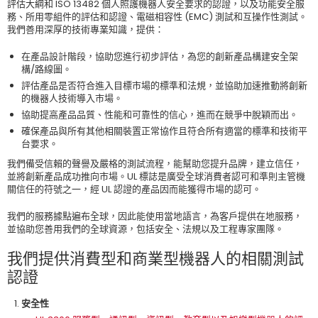
評估大綱和 ISO 13482 個人照護機器人安全要求的認證，以及功能安全服
務、所用零組件的評估和認證、電磁相容性 (EMC) 測試和互操作性測試。
我們善用深厚的技術專業知識，提供：
在產品設計階段，協助您進行初步評估，為您的創新產品構建安全架
構/路線圖。
評估產品是否符合進入目標市場的標準和法規，並協助加速推動將創新
的機器人技術導入市場。
協助提高產品品質、性能和可靠性的信心，進而在競爭中脫穎而出。
確保產品與所有其他相關裝置正常協作且符合所有適當的標準和技術平
台要求。
我們備受信賴的聲譽及嚴格的測試流程，能幫助您提升品牌，建立信任，
並將創新產品成功推向市場。UL 標誌是廣受全球消費者認可和準則主管機
關信任的符號之一，經 UL 認證的產品因而能獲得市場的認可。
我們的服務據點遍布全球，因此能使用當地語言，為客戶提供在地服務，
並協助您善用我們的全球資源，包括安全、法規以及工程專家團隊。
我們提供消費型和商業型機器人的相關測試
認證
安全性