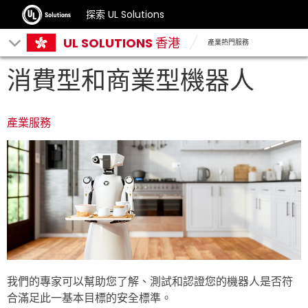
探索 UL Solutions
UL SOLUTIONS 香港
產業熱門服務
消費型和商業型機器人
產業服務
我們的專家可以幫助您了解、測試和認證您的機器人是否符
合滿足此一基本目標的安全標準。