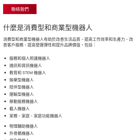
聯絡我們
什麼是消費型和商業型機器人
消費型和商業型機器人有助於改善生活品質、提高工作效率和生產力、改
善客戶服務、提高營運彈性和提升品牌價值，包括：
服務和個人照護機器人
通訊和資訊機器人
教育和 STEM 機器人
娛樂型機器人
陪伴型機器人
運輸型機器人
移動服務機器人
載人機器人
家務、家庭、家庭功能機器人
物理輔助機器人
外骨骼機器人