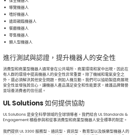
保全機器人
導覽機器人
嗜好機器人
遠距親臨機器人
餐廳機器人
零售機器人
類人型機器人
進行測試與認證，提升機器人的安全性
消費型和商業型機器人通常會在公共場所、商業環境和家中出現，因此在
有人群的環境中提高機器人的安全性非常重要。除了機械和電氣安全之
外，還必須解決其他安全問題，例如人機互動。我們可以協助製造商展現
安全性並增強其信心，讓機器人產品滿足安全和性能要求，維護品牌聲譽
並培養消費者的信任感。
UL Solutions 如何提供協助
UL Solutions 是安全科學領域的全球領導者。我們結合 UL Standards &
Engagement 積極參與和從事消費型和商業型機器人安全標準的制定。
我們提供 UL 3300 服務型、通訊型、資訊型、教育型以及娛樂型機器人的