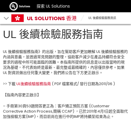
探索 UL Solutions
UL SOLUTIONS 香港
UL 後續檢驗服務資訊
UL 後續檢驗服務指南
UL 後續檢驗服務指南》的出版，旨在幫助客戶更加瞭解 UL 後續檢驗服務的
內涵與意義，並透過常見問題的整理，協助客戶減少在產品持續符合安全
要求的過程中所可能面臨的困難。本指南所提供的訊息是以出版當時的現
況為基礎，不代表始終是最新、最完整或最精確的，內容僅供參考。如果
UL 對資訊做出任何重大變更，我們將公告在下方更正啟示。
>> 下載
UL後續檢驗服務指南
( PDF 檔案格式/ 發行日期為2011/06 )
【指南內容更正啟示】
– 手冊第30頁53題問答更正為：客戶矯正預防方案 (Customer
Corrective Action Process,簡稱 CCAP) ，已於2011年4月1日起全面取代
加強檢驗方案(IMP)，而目前尚在進行中的IMP將持續至結束為止。